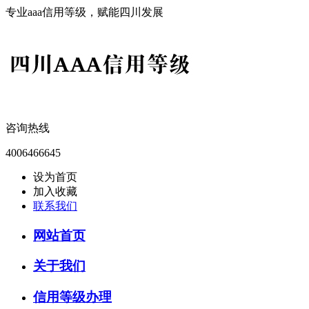
专业aaa信用等级，赋能四川发展
咨询热线
4006466645
设为首页
加入收藏
联系我们
网站首页
关于我们
信用等级办理